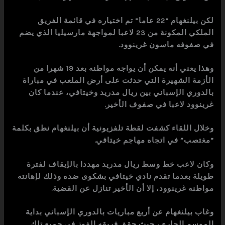
لكن بيلنغهام “22 عاما” تم اختياره في قائمة الفريق
الملكي المكونة من 23 لاعبا لمواجهة مارسيليا الذي يضم
في صفوفه ماسون غرينوود.
وهذا يعني أنه يمكن أن يواجه مواطنه بعد 19 شهرا من
الأزمة الشهيرة التي حدثت على أرض الملعب في مباراة
بالدوري الإسباني بين ريال مدريد وخيتافي، عندما كان
غرينوود لاعبا في صفوف الأخير.
وخلال اللقاء كشفت لقطة تلفزيونية أن بيلنغهام نطق بكلمة
“مغتصب” في اتجاه مهاجم خيتافي.
وكان لاعب خط وسط ريال مدريد مهددا بالإيقاف لفترة
طويلة بعدما تقدم نادي خيتافي بشكوى ضده وذلك لإهانته
مواطنه غرينوود، إلا أن الأخير تنازل عن القضية.
وغاب بيلنغهام عن أربع مباريات بالدوري الإسباني بداية
الموسم الجاري، حيث حقق فريقه الفوز في جميع تلك