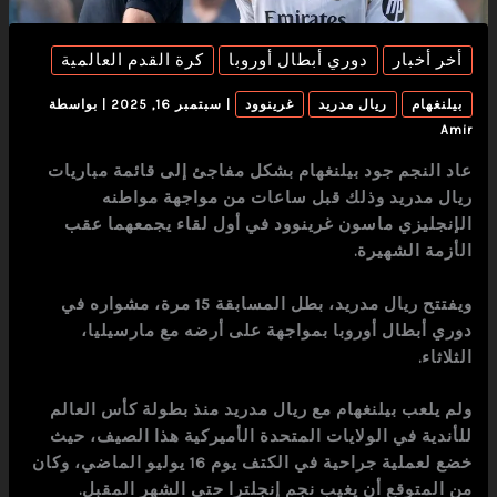
أخر أخبار
دوري أبطال أوروبا
كرة القدم العالمية
بيلنغهام
ريال مدريد
غرينوود
|
سبتمبر 16, 2025
| بواسطة
Amir
عاد النجم جود بيلنغهام بشكل مفاجئ إلى قائمة مباريات
ريال مدريد وذلك قبل ساعات من مواجهة مواطنه
الإنجليزي ماسون غرينوود في أول لقاء يجمعهما عقب
الأزمة الشهيرة.
ويفتتح ريال مدريد، بطل المسابقة 15 مرة، مشواره في
دوري أبطال أوروبا بمواجهة على أرضه مع مارسيليا،
الثلاثاء.
ولم يلعب بيلنغهام مع ريال مدريد منذ بطولة كأس العالم
للأندية في الولايات المتحدة الأميركية هذا الصيف، حيث
خضع لعملية جراحية في الكتف يوم 16 يوليو الماضي، وكان
من المتوقع أن يغيب نجم إنجلترا حتى الشهر المقبل.