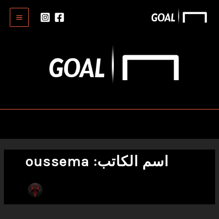
خطي
Main
لى
Menu
لمحتوى
اسم الكاتب: oussema